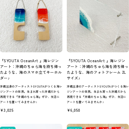
『SYOUTA OceanArt 』海レジン
『SYOUTA OceanArt 』海レジン
アート：沖縄のちゅら海を持ち帰っ
アート：沖縄のちゅら海を持ち帰っ
たような、海のスマホ立てキーホル
たような、海のフォトフレーム 2L
ダー♪
サイズ♪
沖縄出身のアーティストSYOUTAがつくる海レ
沖縄出身のアーティストSYOUTAがつくる海レ
ジンアートの世界。生まれ育った沖縄だから
ジンアートの世界。生まれ育った沖縄だから
再現できる『沖縄のちゅら海』ぜひ、生活に
再現できる『沖縄のちゅら海』ぜひ、生活に
アートを置いてみませんか♪
アートを置いてみませんか♪
セ
セ
¥3,025
¥6,050
ー
ー
ル
ル
価
価
格
格