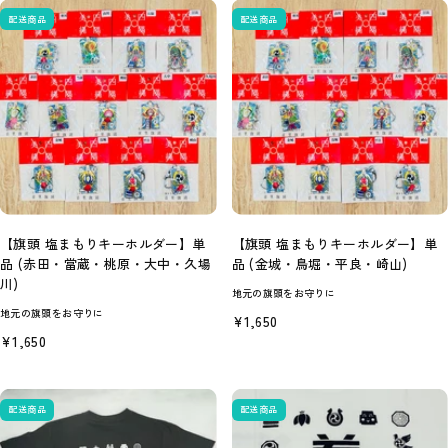
格
配送商品
配送商品
【旗頭 塩まもりキーホルダー】単
【旗頭 塩まもりキーホルダー】単
品 (赤田・當蔵・桃原・大中・久場
品 (金城・鳥堀・平良・崎山)
川)
地元の旗頭をお守りに
地元の旗頭をお守りに
セ
¥1,650
ー
セ
¥1,650
ル
ー
価
ル
格
価
格
配送商品
配送商品