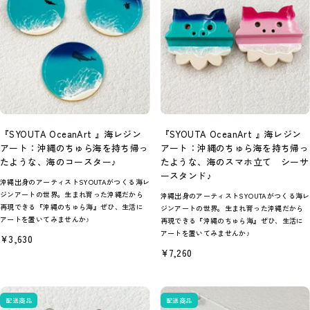
『SYOUTA OceanArt 』海レジン
『SYOUTA OceanArt 』海レジン
アート：沖縄のちゅら海を持ち帰っ
アート：沖縄のちゅら海を持ち帰っ
たような、海のコースター♪
たような、海のスマホ立て シーサ
ースタンド♪
沖縄出身のアーティストSYOUTAがつくる海レ
ジンアートの世界。生まれ育った沖縄だから
沖縄出身のアーティストSYOUTAがつくる海レ
再現できる『沖縄のちゅら海』ぜひ、生活に
ジンアートの世界。生まれ育った沖縄だから
アートを置いてみませんか♪
再現できる『沖縄のちゅら海』ぜひ、生活に
アートを置いてみませんか♪
セ
¥3,630
ー
セ
¥7,260
ル
ー
価
ル
格
価
格
配送商品
配送商品