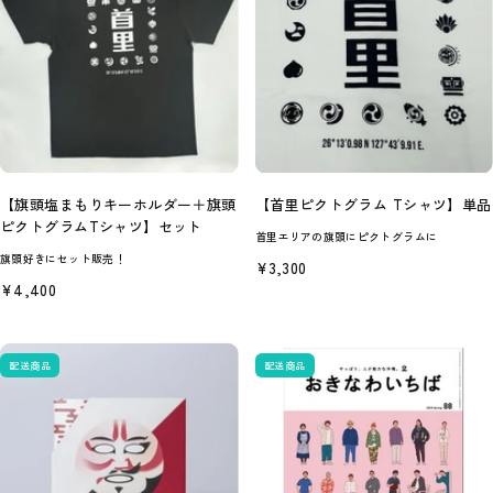
【旗頭塩まもりキーホルダー＋旗頭
【首里ピクトグラム Tシャツ】単品
ピクトグラムTシャツ】セット
首里エリアの旗頭にピクトグラムに
旗頭好きにセット販売！
セ
¥3,300
ー
セ
¥4,400
ル
ー
価
ル
格
価
格
配送商品
配送商品