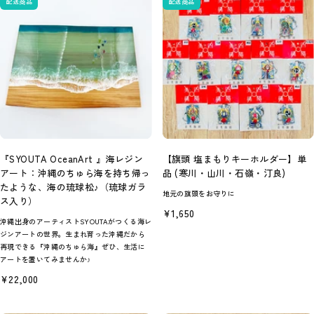
配送商品
配送商品
『SYOUTA OceanArt 』海レジン
【旗頭 塩まもりキーホルダー】単
アート：沖縄のちゅら海を持ち帰っ
品 (寒川・山川・石嶺・汀良)
たような、海の琉球松♪（琉球ガラ
地元の旗頭をお守りに
ス入り）
セ
¥1,650
沖縄出身のアーティストSYOUTAがつくる海レ
ー
ル
ジンアートの世界。生まれ育った沖縄だから
価
再現できる『沖縄のちゅら海』ぜひ、生活に
格
アートを置いてみませんか♪
セ
¥22,000
ー
ル
価