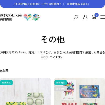
コ
10,000円以上のお買い上げで送料無料！（一部対象商品に限る）
ン
テ
0
お
ン
ナ
き
ツ
ビ
な
へ
ゲ
わ
ス
ー
Likes
キ
シ
その他
共
ッ
ョ
同
プ
ン
売
沖縄県内のアパレル、雑貨、コスメなど、おきなわLikes共同売店が厳選した商品を
店
紹介しています。
16製品
配送商品
配送商品
売り切れ