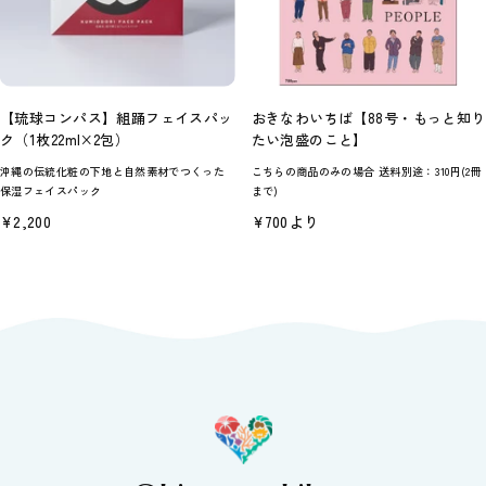
【琉球コンパス】組踊フェイスパッ
おきなわいちば【88号・もっと知り
ク（1枚22ml×2包）
たい泡盛のこと】
沖縄の伝統化粧の下地と自然素材でつくった
こちらの商品のみの場合 送料別途：310円(2冊
保湿フェイスパック
まで)
セ
セ
¥2,200
¥700より
ー
ー
ル
ル
価
価
格
格