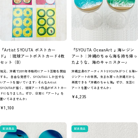
『Artist SYOUTA ポストカー
『SYOUTA OceanArt 』海レジン
ド』：琉球アートポストカード4枚
アート：沖縄のちゅら海を持ち帰っ
セット（B）
たような、海のキャニスター♪
地元、沖縄で2011年本格的にアート活動を開始
沖縄出身のアーティストSYOUTAがつくる海レ
する。 自由な発想で、SYOUTAにしか出せな
ジンアートの世界。生まれ育った沖縄だから
いアートを描いています♪ そんなArtist
再現できる『沖縄のちゅら海』ぜひ、生活に
SYOUTAが描く、琉球アート作品がポストカー
アートを置いてみませんか♪
ドになりました。ぜひ、日常に『アート』を
セ
¥4,235
置いてみませんか♪
ー
ル
セ
¥1,100
価
ー
格
ル
価
格
配送商品
配送商品