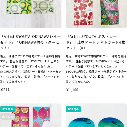
『Artist SYOUTA OKINAWAレター
『Artist SYOUTA ポストカー
セット』：OKINAWA柄のレターセ
ド』：琉球アートポストカード4枚
ット♪
セット（A）
地元、沖縄で2011年本格的にアート活動を開始
地元、沖縄で2011年本格的にアート活動を開始
する。 自由な発想で、SYOUTAにしか出せな
する。 自由な発想で、SYOUTAにしか出せな
いアートを描いています♪ そんなArtist
いアートを描いています♪ そんなArtist
SYOUTAが描く、琉球アート作品がレターセッ
SYOUTAが描く、琉球アート作品がポストカー
トになりました。 ぜひ、日常に『アート』を
ドになりました。ぜひ、日常に『アート』を
置いてみませんか♪
置いてみませんか♪
セ
セ
¥517
¥1,100
ー
ー
ル
ル
価
価
格
格
配送商品
配送商品
売り切れ