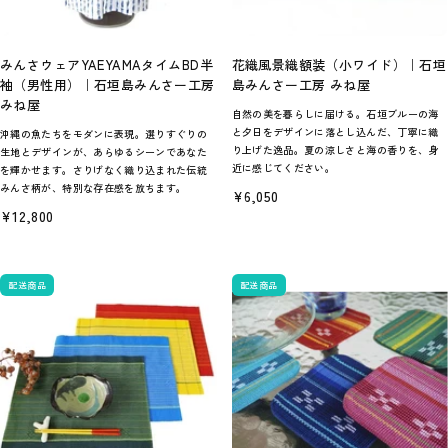
みんさウェアYAEYAMAタイムBD半
花織風景織額装（小ワイド）｜石垣
袖（男性用）｜石垣島みんさー工房
島みんさー工房 みね屋
みね屋
自然の美を暮らしに届ける。石垣ブルーの海
と夕日をデザインに落とし込んだ、丁寧に織
沖縄の魚たちをモダンに表現。選りすぐりの
り上げた逸品。夏の涼しさと海の香りを、身
生地とデザインが、あらゆるシーンであなた
近に感じてください。
を輝かせます。さりげなく織り込まれた伝統
みんさ柄が、特別な存在感を放ちます。
セ
¥6,050
ー
セ
¥12,800
ル
ー
価
ル
格
価
格
配送商品
配送商品