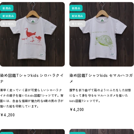
価
価
格
格
新商品
新商品
配送商品
配送商品
売り切れ
売り切れ
染め図鑑Tシャツkids シロハラクイ
染め図鑑Tシャツkids セマルハコガ
ナ
メ
素早く走っていく姿が可愛らしいシロハラク
腹甲を折り曲げて箱のようにふたをした状態
イナの親子を描いたkids図鑑Tシャツです。背
になって身を守るセマルハコガメを描いた
面には、自由な描線が魅力的な4歳の男の子が
kids図鑑Tシャツです。
描いた絵を印刷しています。
セ
¥4,200
ー
セ
¥4,200
ル
ー
価
ル
格
価
格