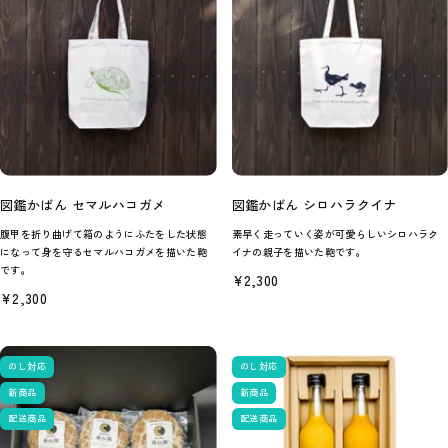
図鑑かばん セマルハコガメ
図鑑かばん シロハラクイナ
腹甲を折り曲げて箱のようにふたをした状態
素早く走っていく姿が可愛らしいシロハラク
になって身を守るセマルハコガメを描いた鞄
イナの親子を描いた鞄です。
です。
セ
¥2,300
ー
セ
¥2,300
ル
ー
価
ル
格
価
格
のし対応
のし対応
新商品
新商品
配送商品
配送商品