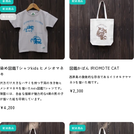
新商品
配送商品
配送商品
売り切れ
染め図鑑Tシャツkids ヒメシオマネ
図鑑かばん IRIOMOTE CAT
キ
西表島の象徴的な存在であるイリオモテヤマ
ネコを描いた鞄です。
片方だけ大きなハサミを持つ干潟の生き物ヒ
メシオマネキを描いたkids図鑑Tシャツです。
セ
¥2,300
背面には、自由な描線が魅力的な4歳の男の子
ー
ル
が描いた絵を印刷しています。
価
セ
¥4,200
格
ー
ル
価
格
配送商品
配送商品