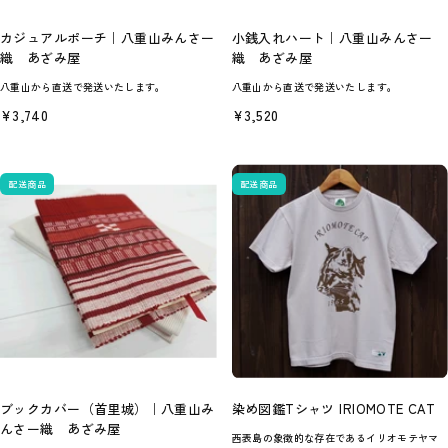
カジュアルポーチ｜八重山みんさー
小銭入れハート｜八重山みんさー
織 あざみ屋
織 あざみ屋
八重山から直送で発送いたします。
八重山から直送で発送いたします。
セ
セ
¥3,740
¥3,520
ー
ー
ル
ル
価
価
格
格
配送商品
配送商品
ブックカバー（首里城）｜八重山み
染め図鑑Tシャツ IRIOMOTE CAT
んさー織 あざみ屋
西表島の象徴的な存在であるイリオモテヤマ