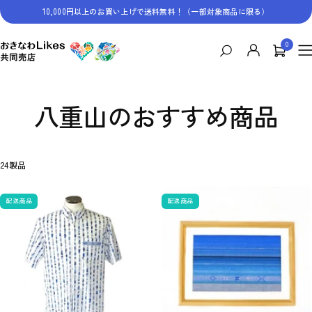
コ
10,000円以上のお買い上げで送料無料！（一部対象商品に限る）
ン
テ
0
お
ン
ナ
き
ツ
ビ
な
へ
ゲ
わ
ス
ー
Likes
キ
シ
八重山のおすすめ商品
共
ッ
ョ
同
プ
ン
売
店
24製品
配送商品
配送商品