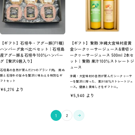
【ギフト】石垣牛・アグー豚(F1種)
【ギフト】贅熟 沖縄大宜味村産黄
ハンバーグ食べ比べセット｜石垣島
金シークヮーサージュース&青切シ
産アグー豚＆石垣牛100％ハンバー
ークヮーサージュース 500ml 2本セ
グ【贅沢6個入り】
ット｜贅熟 果汁100％ストレートジ
ュース
石垣島の自然が育んだ2つのブランド肉。 南ぬ
豚と石垣牛の旨みを贅沢に味わえる特別なギ
沖縄・大宜味村の自然が育んだシークヮーサ
フトセット
ーを贅沢に搾った、果汁100％ストレートジュ
ース。健康と美味しさをギフトに。
セ
¥6,276 より
ー
セ
¥5,940 より
ル
ー
価
ル
格
価
格
1
2