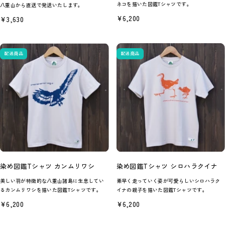
ネコを描いた図鑑Tシャツです。
八重山から直送で発送いたします。
セ
¥6,200
セ
¥3,630
ー
ー
ル
ル
価
価
格
格
配送商品
配送商品
染め図鑑Tシャツ カンムリワシ
染め図鑑Tシャツ シロハラクイナ
美しい羽が特徴的な八重山諸島に生息してい
素早く走っていく姿が可愛らしいシロハラク
るカンムリワシを描いた図鑑Tシャツです。
イナの親子を描いた図鑑Tシャツです。
セ
セ
¥6,200
¥6,200
ー
ー
ル
ル