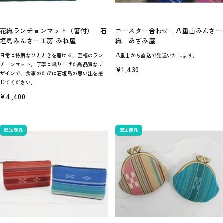
花織ランチョンマット（箸付）｜石
コースター合わせ｜八重山みんさー
垣島みんさー工房 みね屋
織 あざみ屋
日常に特別なひとときを届ける、至福のラン
八重山から直送で発送いたします。
チョンマット。丁寧に織り上げた高品質なデ
セ
¥1,430
ザインで、食事のたびに石垣島の思い出を感
ー
じてください。
ル
価
セ
¥4,400
格
ー
ル
価
格
配送商品
配送商品