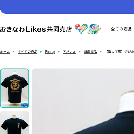
コ
ン
テ
ン
お
全ての商品
ツ
き
へ
な
ス
わ
ホーム
すべての商品
Pickup
アパレル
新着商品
【海人工房】遊び
キ
Likes
ッ
共
プ
同
売
店