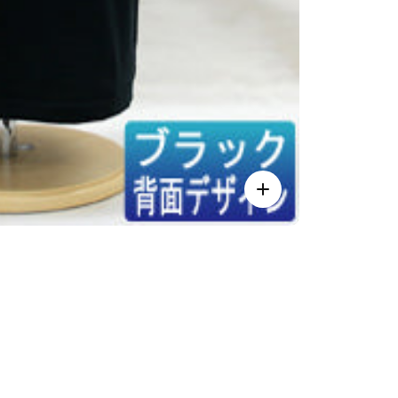
ズ
ー
ム
イ
ン