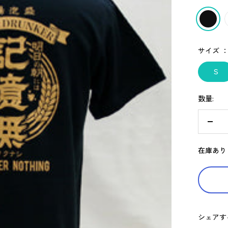
格
ブ
ラ
ッ
サイズ 
ク
S
数量:
数
量
在庫あり
を
減
ら
す
シェアす