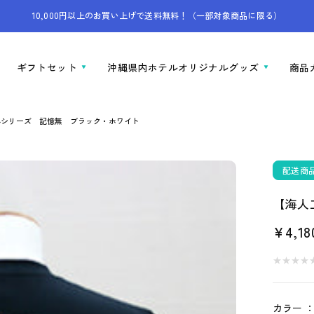
10,000円以上のお買い上げで送料無料！（一部対象商品に限る）
ギフトセット
沖縄県内ホテルオリジナルグッズ
商品
心シリーズ 記憶無 ブラック・ホワイト
配送商
【海人
セ
¥4,18
ー
★
★
★
★
★
★
★
★
ル
価
カラー 