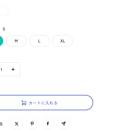
ホ
ワ
イ
：
S
ト
M
L
XL
数
量
を
増
や
カートに入れる
す
る