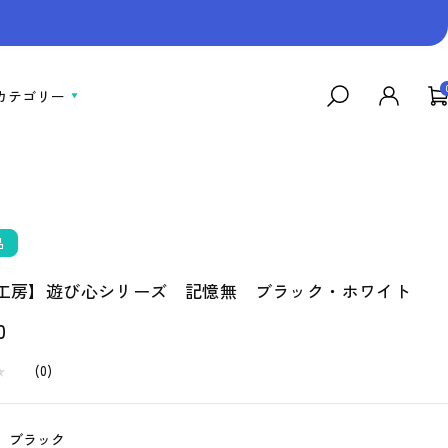
カテゴリー
品
工房】遊び心シリーズ 記憶無 ブラック・ホワイト
0
★
★
(
0
)
：
ブラック