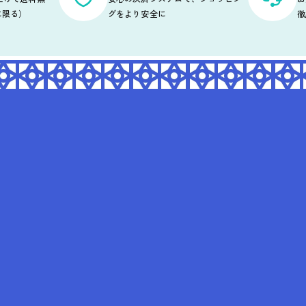
に限る）
グをより安全に
徹