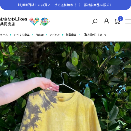
コ
10,000円以上のお買い上げで送料無料！（一部対象商品に限る）
ン
テ
0
お
ン
ナ
き
ツ
ビ
な
へ
ゲ
ホーム
すべての商品
Pickup
アパレル
新着商品
【福木染め】Tshirt
わ
ス
ー
Likes
キ
シ
共
ッ
ョ
同
プ
ン
売
店