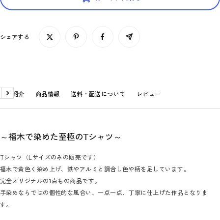
シェアする
商品紹介
商品情報
送料・配送について
レビュー
戻
次
る
へ
～福木で染めた至極のTシャツ～
Tシャツ（Lサイズのみの販売です）
福木で黄色く染め上げ、鉄やアルミと調合し色や柄を足しています。
完全オリジナルの1点もの商品です。
手染めならではの個性的な風合い、一点一点、丁寧に仕上げた作品となりま
す。