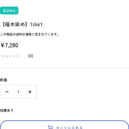
配送商品
【福木染め】Tshirt
この商品の送料は価格に含まれています。
セ
¥7,280
ー
★
★
★
★
★
★
★
★
★
★
(
0
)
ル
価
数量:
格
数
数
量
量
を
を
在庫あり
減
増
ら
や
す
す
カートに入れる