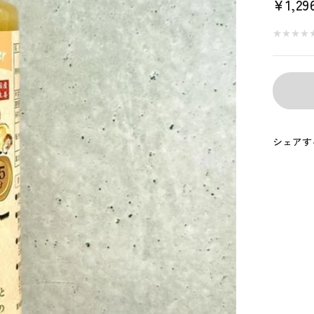
セ
¥1,29
ー
★
★
★
★
★
★
★
★
ル
価
格
シェアす