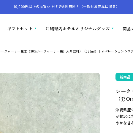
10,000円以上のお買い上げで送料無料！（一部対象商品に限る）
ギフトセット
沖縄県内ホテルオリジナルグッズ
商品
シークヮーサー生姜（30%シークヮーサー果汁入り飲料）（330ml）｜オペレーションシス
新商品
シーク
（33
沖縄県産
が贅沢に
やかな甘