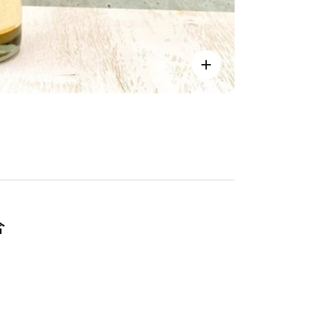
ズ
ー
ム
イ
ン
合