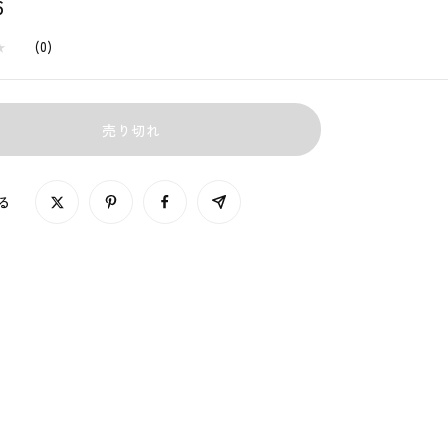
6
★
★
(
0
)
売り切れ
る