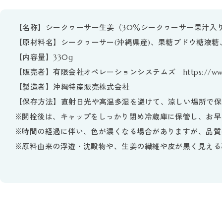
【名称】
シークヮーサー生姜（30％シークヮーサー果汁入
【原材料名】
シークヮーサー(沖縄県産)、果糖ブドウ糖液糖
【内容量】
330g
【販売者】有限会社オペレーションシステムズ https://www.op
【製造者】
沖縄特産販売株式会社
【保存方法】
直射日光や高温多湿を避けて、涼しい場所で保
※開栓後は、キャップをしっかり閉め冷蔵庫に保管し、お早
※時間の経過に伴い、色が濃くなる場合がありますが、品質
※原料由来の浮遊・沈殿物や、生姜の繊維や皮が黒く見える