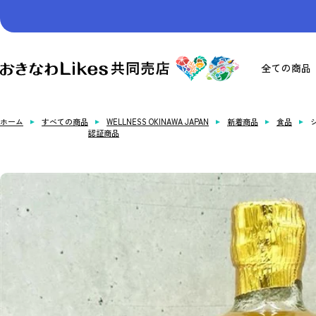
コ
ン
テ
ン
お
全ての商品
ツ
き
へ
な
ス
わ
ホーム
すべての商品
WELLNESS OKINAWA JAPAN
新着商品
食品
キ
Likes
認証商品
ッ
共
プ
同
売
店