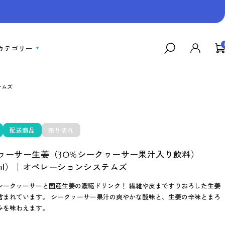
カテゴリー
テムズ
配送商品
売り切れ
ヮーサー生姜（30%シークヮーサー果汁入り飲料）
0ml）｜オペレーションシステムズ
シークヮーサーと国産生姜の濃縮ドリンク！ 繊維や皮まですりおろした生姜
含まれています。 シークヮーサー果汁の爽やかな酸味と、生姜の辛味とまろ
みを味わえます。