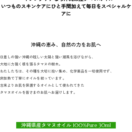
いつものスキンケアにひと手間加えて毎日をスペシャルケ
アに
沖縄の恵み、自然の力をお肌へ
日差しの強い沖縄の眩しい太陽と強い潮風を浴びながら、
大地に力強く根を張るタマヌの樹木。
わたしたちは、その種を大切に拾い集め、化学薬品を一切使用せず、
非加熱で丁寧にオイルを絞っています。
古来よりお肌を保護するオイルとして使われてきた
タマヌオイルを皆さまのお肌へお届けします。
沖縄県産タマヌオイル 100%Pure 30ml