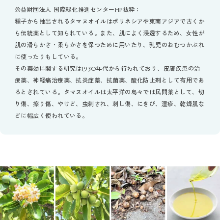
公益財団法人 国際緑化推進センターHP抜粋：
種子から抽出されるタマヌオイルはポリネシアや東南アジアで古くか
ら伝統薬として知られている。また、肌によく浸透するため、女性が
肌の滑らかさ・柔らかさを保つために用いたり、乳児のおむつかぶれ
に使ったりもしている。
その薬効に関する研究は1930年代から行われており、皮膚疾患の治
療薬、神経痛治療薬、抗炎症薬、抗菌薬、酸化防止剤として有用であ
るとされている。タマヌオイルは太平洋の島々では民間薬として、切
り傷、擦り傷、やけど、虫刺され、刺し傷、にきび、湿疹、乾燥肌な
どに幅広く使われている。