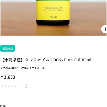
配送商品
【沖縄県産】タマヌオイル 100% Pure Oil 30ml
天然の美肌秘密、沖縄産タマヌオイル！
セ
¥3,630
ー
★
★
★
★
★
★
★
★
★
★
(
0
)
ル
価
数量: