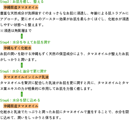
Step3：お肌を癒し、整える
沖縄県産タマヌオイル
豊富な天然成分が洗顔後すぐのまっさらなお肌に浸透し、年齢による肌トラブルに
アプローチ。更にオイルのブースター効果がお肌を柔らかくほぐし、化粧水が浸透
しやすい状態へと整えます。
※浸透は角質層まで
⇩
Step4：水分を与えてお肌を潤す
沖縄もずく化粧水
お肌の潤いを助ける沖縄もずく天然の保湿成分により、タマヌオイルが整えたお肌
がしっかりと潤います。
⇩
Step5：水分と油分で更に潤す
タマヌオイルインミルク乳液
タマヌオイルを贅沢に配合した乳液がお肌を更に潤すと共に、タマヌオイルとタマ
ヌ葉エキスの力が相乗的に作用してお肌を力強く癒します。
⇩
Step6：水分を閉じ込める
沖縄県産タマヌオイル
化粧水と乳液でたっぷりと潤ったお肌にタマヌオイルで蓋をすることで、水分を閉
じ込めて、潤いをしっかりと保ちます。