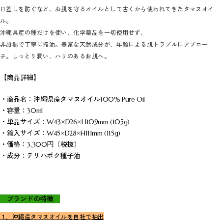
日差しを防ぐなど、お肌を守るオイルとして古くから使われてきたタマヌオイ
ル。
沖縄県産の種だけを使い、化学薬品を一切使用せず、
非加熱で丁寧に搾油。豊富な天然成分が、年齢による肌トラブルにアプロー
チ。しっとり潤い、ハリのあるお肌へ。
【商品詳細】
・商品名：沖縄県産タマヌオイル100% Pure Oil
・容量：30ml
・単品サイズ：W43×D26×H109mm (105g)
・箱入サイズ：W45×D28×H111mm (115g)
・価格：3,300円（税抜）
・成分：
テリハボク種子油
ブランドの特徴
１．沖縄産タマヌオイルを自社で抽出