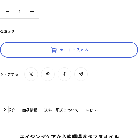
格
数
数
量
量
を
を
在庫あり
減
増
ら
や
す
す
カートに入れる
シェアする
商品紹介
商品情報
送料・配送について
レビュー
戻
次
る
へ
エイジングケアなら沖縄県産タマヌオイル