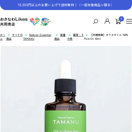
コ
10,000円以上のお買い上げで送料無料！（一部対象商品に限る）
ン
テ
0
お
ン
ナ
き
ツ
ビ
な
へ
ゲ
ホー
すべての
Natural Essential
新着
雑貨・そ
【沖縄県産】タマヌオイル 100%
わ
ス
ム
商品
TAMANU
商品
の他
Pure Oil 30ml
ー
Likes
キ
シ
共
ッ
ョ
同
プ
ン
売
店