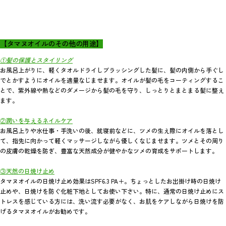
【タマヌオイルのその他の用途】
①髪の保護とスタイリング
お風呂上がりに、軽くタオルドライしブラッシングした髪に、髪の内側から手ぐし
でとかすようにオイルを適量なじませます。オイルが髪の毛をコーティングするこ
とで、紫外線や熱などのダメージから髪の毛を守り、しっとりとまとまる髪に整え
ます。
②潤いを与えるネイルケア
お風呂上りや水仕事・手洗いの後、就寝前などに、ツメの生え際にオイルを落とし
て、指先に向かって軽くマッサージしながら優しくなじませます。ツメとその周り
の皮膚の乾燥を防ぎ、豊富な天然成分が健やかなツメの育成をサポートします。
③天然の日焼け止め
タマヌオイルの日焼け止め効果はSPF6.3 PA＋。ちょっとしたお出掛け時の日焼け
止めや、日焼けを防ぐ化粧下地としてお使い下さい。特に、通常の日焼け止めにス
トレスを感じている方には、洗い流す必要がなく、お肌をケアしながら日焼けを防
げるタマヌオイルがお勧めです。