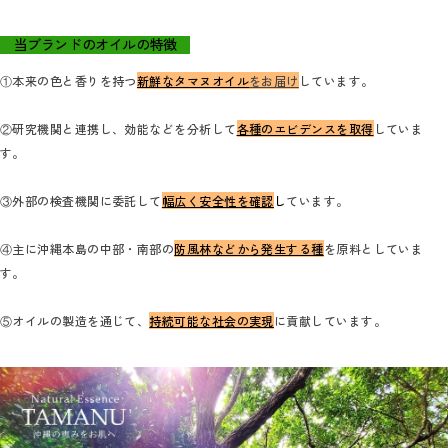
当ブランドのオイルの特徴
①本来の色と香りを持つ
新鮮なタマヌオイル
をお届け
しています。
②研究機関と連携し、効能などを分析して
各種のエビデンスを取得
していま
す。
③外部の検査機関に委託して
幅広く安全性を確認
し
ています。
④主に沖縄本島の中部・南部の
防風林などから発生する種
を原料としていま
す。
⑤オイルの製造を通じて、
持続可能な社会の実現
に貢献しています。