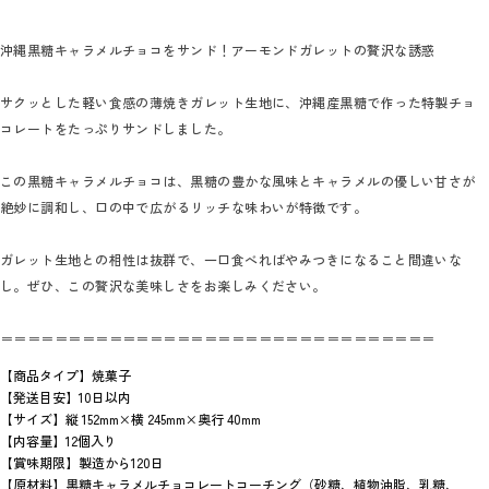
沖縄黒糖キャラメルチョコをサンド！アーモンドガレットの贅沢な誘惑
サクッとした軽い食感の薄焼きガレット生地に、沖縄産黒糖で作った特製チョ
コレートをたっぷりサンドしました。
この黒糖キャラメルチョコは、黒糖の豊かな風味とキャラメルの優しい甘さが
絶妙に調和し、口の中で広がるリッチな味わいが特徴です。
ガレット生地との相性は抜群で、一口食べればやみつきになること間違いな
し。ぜひ、この贅沢な美味しさをお楽しみください。
＝＝＝＝＝＝＝＝＝＝＝＝＝＝＝＝＝＝＝＝＝＝＝＝＝＝＝＝＝＝＝＝
【商品タイプ】焼菓子
【発送目安】10日以内
【サイズ】縦 152mm×横 245mm×奥行 40mm
【内容量】12個入り
【賞味期限】製造から120日
【原材料】黒糖キャラメルチョコレートコーチング（砂糖、植物油脂、乳糖、