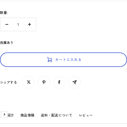
価
数量:
格
数
数
量
量
を
を
在庫あり
減
増
ら
や
す
す
カートに入れる
シェアする
商品紹介
商品情報
送料・配送について
レビュー
戻
次
る
へ