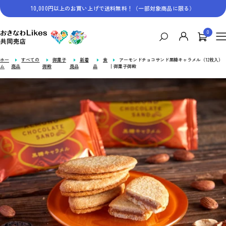
コ
10,000円以上のお買い上げで送料無料！（一部対象商品に限る）
ン
テ
0
お
ン
ナ
き
ツ
ビ
な
へ
ゲ
ホー
すべての
御菓子
新着
食
アーモンドチョコサンド黒糖キャラメル（12枚入）
わ
ス
ム
商品
御殿
商品
品
｜御菓子御殿
ー
Likes
キ
シ
共
ッ
ョ
同
プ
ン
売
店