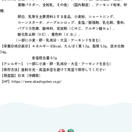
黒糖パウダー、全粉乳、その他）（国内製造）、アーモンド粉末、砂
糖、
卵白、乳等を主要原料とする食品、小麦粉、ショートニング、
コーンスターチ、メープルシロップ、食塩／膨張剤、乳化剤、香料、
パプリカ色素、酸味料、安定剤（ＣＭＣ、アルギン酸Ｎａ）、
酸化防止剤（V.E）、着色料（Ｖ.Ｂ₂）、
（一部に小麦・卵・乳成分・大豆・アーモンドを含む）
【栄養分成分表示】エネルギー 82kcal、たんぱく質 1.3g、脂質 5.3g、炭水化物
7.4g、
食塩相当量 0.1g
【アレルギー】（一部に小麦・卵・乳成分・大豆・アーモンドを含む）
【保存方法】直射日光・高温多湿を避けて常温で保存してください
【原産国】日本（沖縄県）
【HP】https://www.okashigoten.co.jp/