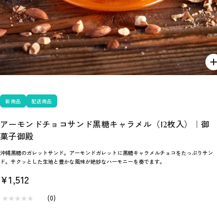
新商品
配送商品
アーモンドチョコサンド黒糖キャラメル（12枚入）｜御
菓子御殿
沖縄黒糖のガレットサンド。アーモンドガレットに黒糖キャラメルチョコをたっぷりサン
ド。サクッとした生地と豊かな風味が絶妙なハーモニーを奏でます。
セ
¥1,512
ー
★
★
★
★
★
★
★
★
★
★
(
0
)
ル